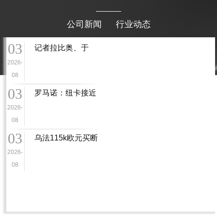
公司新闻
行业动态
03
记者拉比奥、于
帕、楚阿梅尼、萨
2026-
利巴缺席训练前者
08
母亲探班扑空
03
罗马诺：纽卡接近
签下阿贾克斯18岁
2026-
中场斯图尔，总价
08
超2500万欧
03
乌法115k欧元买断
阿加波夫，结束租
2026-
借正式加盟
08