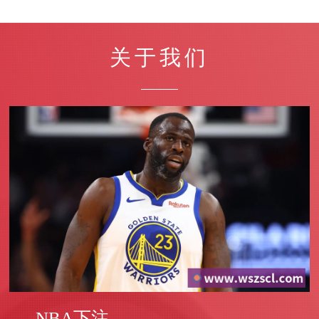
关于我们
NBA下注