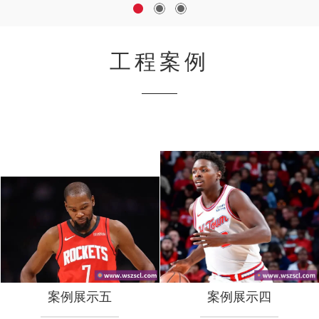
工程案例
该工艺在脉冲过渡的基础上
广泛应用于汽车制造、汽车
压缩弧长，使熔滴过渡时产
维修等领域...
生短路，从而形成一种高能
量高密度的浓缩电弧。与传
统气保焊相比，在熔深稳定
的同时增加了焊接速度。速
度提升30% ，飞溅降低...
案例展示五
案例展示四
案例展示五
案例展示四