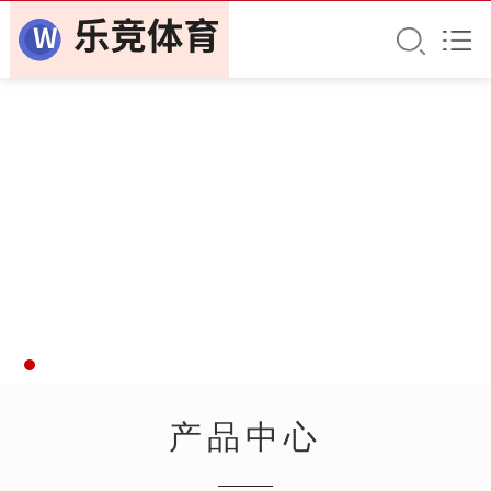
NBA下注
产品中心