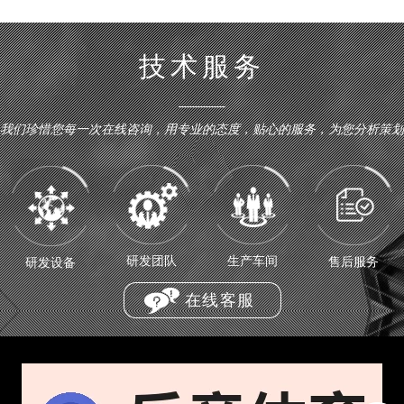
技术服务
我们珍惜您每一次在线咨询，用专业的态度，贴心的服务，为您分析策划
研发团队
生产车间
售后服务
研发设备
在线客服